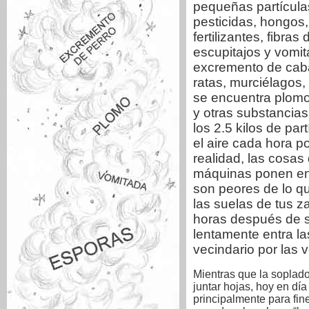
pequeñas partículas
pesticidas, hongos,
fertilizantes, fibras
escupitajos y vomit
excremento de caba
ratas, murciélagos,
se encuentra plomo
y otras substancia
los 2.5 kilos de pa
el aire cada hora p
realidad, las cosas
máquinas ponen en
son peores de lo q
las suelas de tus 
horas después de s
lentamente entra la
vecindario por las 
Mientras que la soplado
juntar hojas, hoy en dí
principalmente para fin