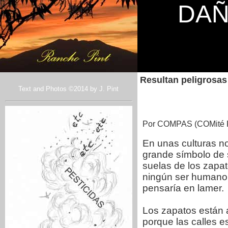
DAÑ
Resultan peligrosas
Text and Photos ©2014 by J. Pint
Por COMPAS (COMité P
En unas culturas n
grande símbolo de 
suelas de los zapat
ningún ser humano 
pensaría en lamer.
Los zapatos están 
porque las calles e