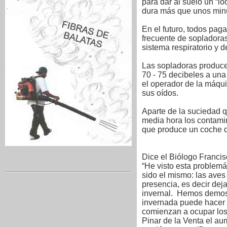
para dar al suelo un “l
dura más que unos min
En el futuro, todos pag
frecuente de sopladora
sistema respiratorio y d
Las sopladoras produce
70 - 75 decibeles a una
el operador de la máqui
sus oídos.
Aparte de la suciedad q
media hora los contami
que produce un coche du
Dice el Biólogo Franci
“He visto esta problemá
sido el mismo: las ave
presencia, es decir dej
invernal. Hemos demostr
invernada puede hacer 
comienzan a ocupar los
Pinar de la Venta el a