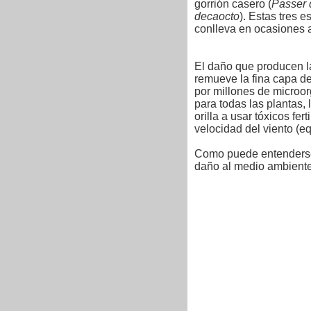
gorrión casero (
Passer 
decaocto
). Estas tres 
conlleva en ocasiones 
El daño que producen la
remueve la fina capa de 
por millones de microor
para todas las plantas, 
orilla a usar tóxicos f
velocidad del viento (eq
Como puede entenderse,
daño al medio ambiente